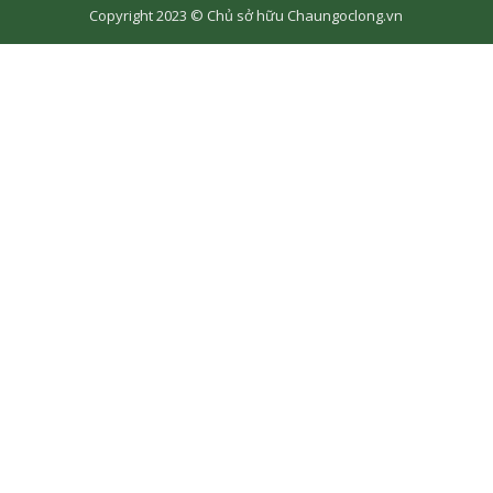
Copyright 2023 © Chủ sở hữu Chaungoclong.vn